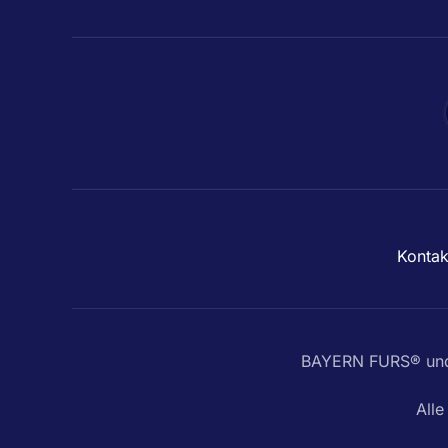
Kontak
BAYERN FURS® und 
All