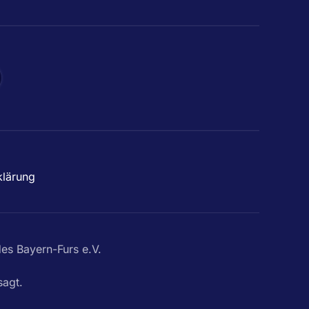
klärung
s Bayern-Furs e.V.
agt.