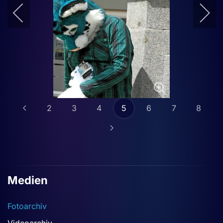
2
3
4
5
6
7
8
Medien
Fotoarchiv