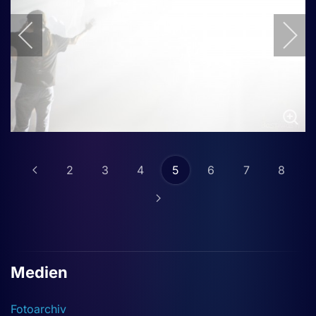
2
3
4
5
6
7
8
Medien
Fotoarchiv