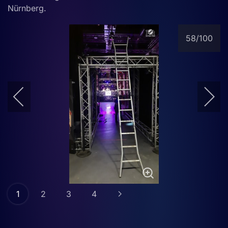
Nürnberg.
58
/100
1
2
3
4