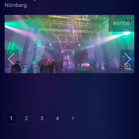
Nürnberg.
99
/100
1
2
3
4